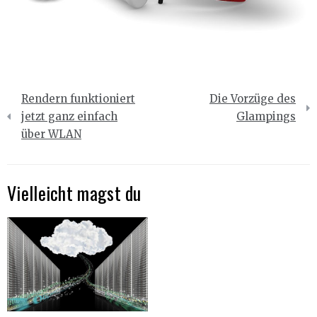
Beitragsnavigation
Rendern funktioniert
Die Vorzüge des
jetzt ganz einfach
Glampings
über WLAN
Vielleicht magst du