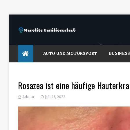
Skip
to
content
Manolito Familienurlaub
AUTO UND MOTORSPORT
BUSINESS
Rosazea ist eine häufige Hauterkr
Admin
Juli 25, 2022