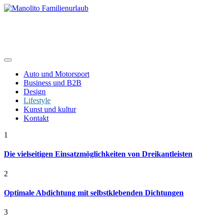
Skip
to
content
Manolito Familienurlaub
Auto und Motorsport
Business und B2B
Design
Lifestyle
Kunst und kultur
Kontakt
1
Die vielseitigen Einsatzmöglichkeiten von Dreikantleisten
2
Optimale Abdichtung mit selbstklebenden Dichtungen
3