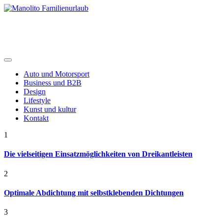
Skip
to
content
Manolito Familienurlaub
Auto und Motorsport
Business und B2B
Design
Lifestyle
Kunst und kultur
Kontakt
1
Die vielseitigen Einsatzmöglichkeiten von Dreikantleisten
2
Optimale Abdichtung mit selbstklebenden Dichtungen
3